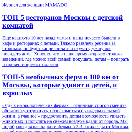
Журнал для женщин MAMADO
ТОП-5 ресторанов Москвы с детской
комнатой
Еще каких-то 10 лет назад мамы и папы нечасто бывали в
кафе и ресторанах с детьми. Тяжело развлечь ребенка за
столиком, он будет капризничать и скучать, уж лучше
посидеть дома. Хорошо, что в наше время открыто столько
заведений, где можно всей семьей покушать, детям – поиграть
и провести время с пользой,
ТОП-5 необычных ферм в 100 км от
Москвы, которые удивят и детей, и
взрослых
Отдых на экологических фермах – отличный способ сменить
обстановку, отдохнуть, познакомиться с укладом сельской
жизни, а главное – предоставить детям возможность увидеть
животных и погулять на свежем воздухе вдали от города. Мы
подобрали для вас парки и фермы в 2-3 часах езды от Москвы,
где обитают совершенно разные животные и птицы, и