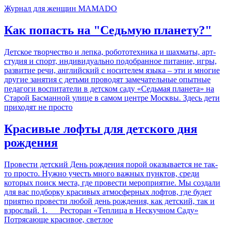
Журнал для женщин MAMADO
Как попасть на "Седьмую планету?"
Детское творчество и лепка, робототехника и шахматы, арт-
студия и спорт, индивидуально подобранное питание, игры,
развитие речи, английский с носителем языка – эти и многие
другие занятия с детьми проводят замечательные опытные
педагоги воспитатели в детском саду «Седьмая планета» на
Старой Басманной улице в самом центре Москвы. Здесь дети
приходят не просто
Красивые лофты для детского дня
рождения
Провести детский День рождения порой оказывается не так-
то просто. Нужно учесть много важных пунктов, среди
которых поиск места, где провести мероприятие. Мы создали
для вас подборку красивых атмосферных лофтов, где будет
приятно провести любой день рождения, как детский, так и
взрослый. 1. Ресторан «Теплица в Нескучном Саду»
Потрясающе красивое, светлое