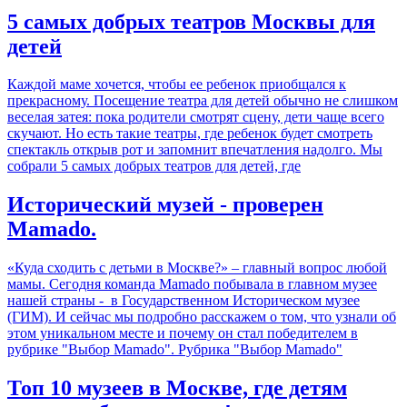
5 самых добрых театров Москвы для
детей
Каждой маме хочется, чтобы ее ребенок приобщался к
прекрасному. Посещение театра для детей обычно не слишком
веселая затея: пока родители смотрят сцену, дети чаще всего
скучают. Но есть такие театры, где ребенок будет смотреть
спектакль открыв рот и запомнит впечатления надолго. Мы
собрали 5 самых добрых театров для детей, где
Исторический музей - проверен
Mamado.
«Куда сходить с детьми в Москве?» – главный вопрос любой
мамы. Сегодня команда Mamado побывала в главном музее
нашей страны - в Государственном Историческом музее
(ГИМ). И сейчас мы подробно расскажем о том, что узнали об
этом уникальном месте и почему он стал победителем в
рубрике "Выбор Mamado". Рубрика "Выбор Mamado"
Топ 10 музеев в Москве, где детям