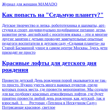
Журнал для женщин MAMADO
Как попасть на "Седьмую планету?"
Детское творчество и лепка, робототехника и шахматы, арт-
студия и спорт, индивидуально подобранное питание, игры,
развитие речи, английский с носителем языка – эти и многие
другие занятия с детьми проводят замечательные опытные
педагоги воспитатели в детском саду «Седьмая планета» на
Старой Басманной улице в самом центре Москвы. Здесь дети
приходят не просто
Красивые лофты для детского дня
рождения
Провести детский День рождения порой оказывается не так-
то просто. Нужно учесть много важных пунктов, среди
которых поиск места, где провести мероприятие. Мы создали
для вас подборку красивых атмосферных лофтов, где будет
приятно провести любой день рождения, как детский, так и
взрослый. 1. Ресторан «Теплица в Нескучном Саду»
Потрясающе красивое, светлое